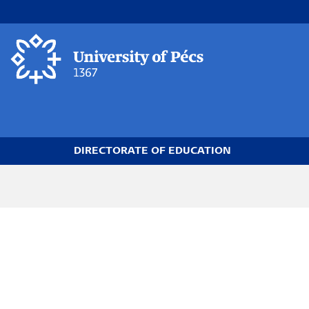
Skip
to
main
content
DIRECTORATE OF EDUCATION
Breadcrumb