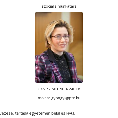
szociális munkatárs
+36 72 501 500/24018
molnar.gyongyi@pte.hu
ezése, tartása egyetemen belül és kívül.