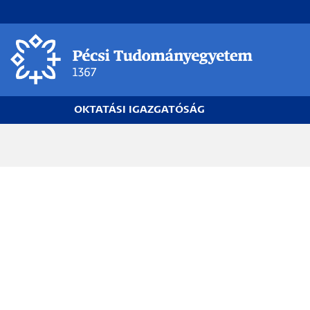
Ugrás
a
tartalomra
OKTATÁSI IGAZGATÓSÁG
Morzsa