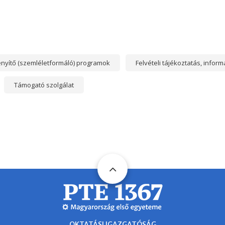
nyítő (szemléletformáló) programok
Felvételi tájékoztatás, infor
Támogató szolgálat
OKTATÁSI IGAZGATÓSÁG