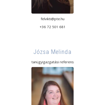
felvikti@pte.hu
+36 72 501 681
Józsa Melinda
tanügyigazgatási referens