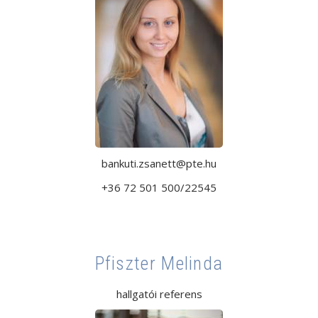
bankuti.zsanett@pte.hu
+36 72 501 500/22545
Pfiszter Melinda
hallgatói referens