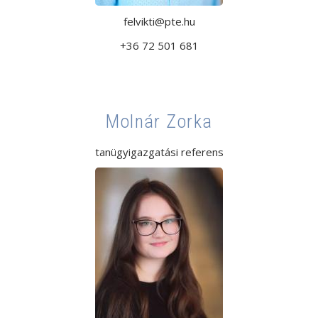
felvikti@pte.hu
+36 72 501 681
Molnár Zorka
tanügyigazgatási referens