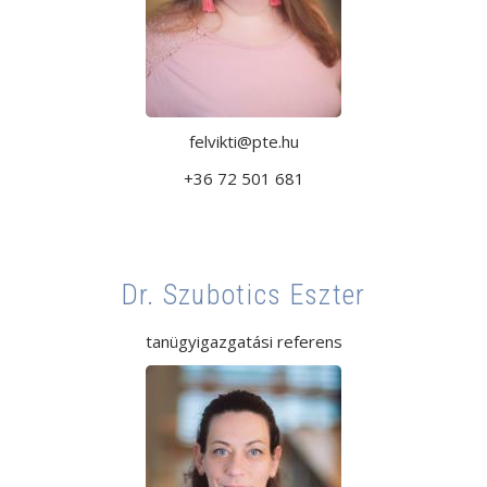
felvikti@pte.hu
+36 72 501 681
Dr. Szubotics Eszter
tanügyigazgatási referens