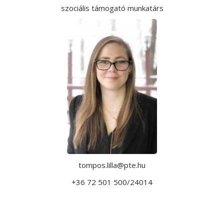
szociális támogató munkatárs
tompos.lilla@pte.hu
+36 72 501 500/24014