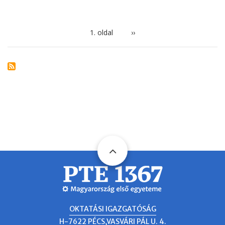
OLDALSZÁMOZÁS
1. oldal
Következő
››
oldal
OKTATÁSI IGAZGATÓSÁG
H-7622 PÉCS,VASVÁRI PÁL U. 4.