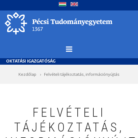
Ugrás
a
tartalomra
OKTATÁSI IGAZGATÓSÁG
Morzsa
Kezdőlap
Felvételi tájékoztatás, információnyújtás
FELVÉTELI
TÁJÉKOZTATÁS,