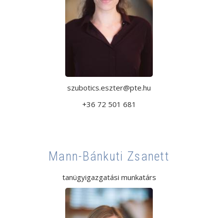
szubotics.eszter@pte.hu
+36 72 501 681
Mann-Bánkuti Zsanett
tanügyigazgatási munkatárs