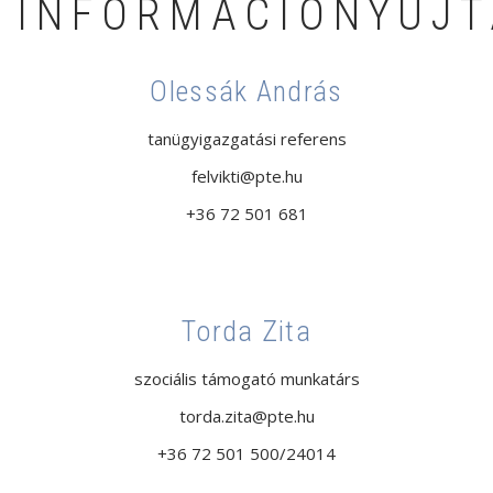
INFORMÁCIÓNYÚJT
Olessák András
tanügyigazgatási referens
felvikti@pte.hu
+36 72 501 681
Torda Zita
szociális támogató munkatárs
torda.zita@pte.hu
+36 72 501 500/24014