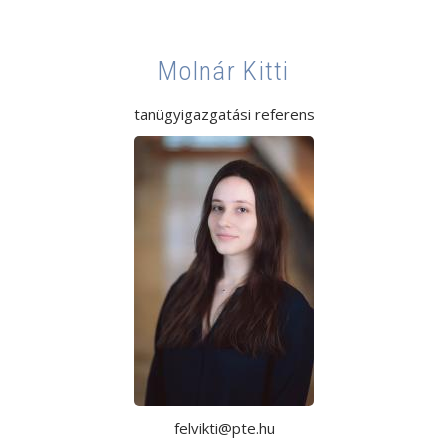
Molnár Kitti
tanügyigazgatási referens
felvikti@pte.hu