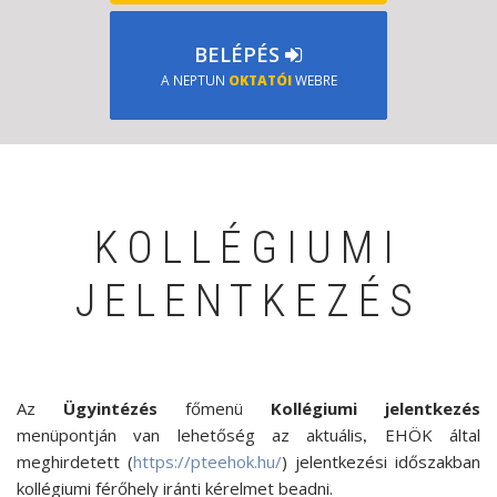
BELÉPÉS
A NEPTUN
OKTATÓI
WEBRE
KOLLÉGIUMI
JELENTKEZÉS
Az
Ügyintézés
főmenü
Kollégiumi jelentkezés
menüpontján van lehetőség az aktuális
EHÖK által
,
meghirdetett (
https://pteehok.hu/
) jelentkezési időszakban
kollégiumi férőhely iránti kérelmet beadni.