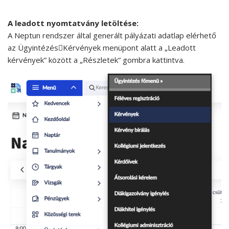
A leadott nyomtatvány letöltése:
A Neptun rendszer által generált pályázati adatlap elérhető
az ÜgyintézésKérvények menüpont alatt a „Leadott
kérvények” között a „Részletek” gombra kattintva.