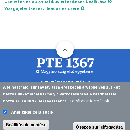
Üzenetek és automatikus értesítések beállítása
Vizsgajelentkezés, -leadás és csere
OKTATÁSI IGAZGATÓSÁG
A felhasználói élmény javítása érdekében a webhelyen sütiket
H-7622 PÉCS,VASVÁRI PÁL U. 4.
használunk
Az oldal bármely hivatkozására való kattintással
További információk
NEPTUN@PTE.HU
EMAIL
hozzájárul a sütik létrehozásához.
NEPTUN
Analitikai célú sütik
Beállítások mentése
Összes süti elfogadása