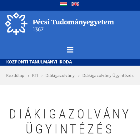
Ugrás
a
tartalomra
KÖZPONTI TANULMÁNYI IRODA
Morzsa
Kezdőlap
KTI
Diákigazolvány
Diákigazolvány Ügyintézés
DIÁKIGAZOLVÁNY
ÜGYINTÉZÉS