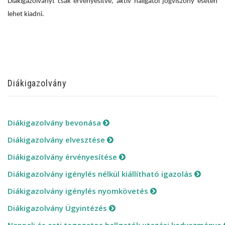
Diákigazolványt csak érvényesítve, aktív hallgatói jogviszony esetén
lehet kiadni.
Diákigazolvány
Diákigazolvány bevonása
Diákigazolvány elvesztése
Diákigazolvány érvényesítése
Diákigazolvány igénylés nélkül kiállítható igazolás
Diákigazolvány igénylés nyomkövetés
Diákigazolvány Ügyintézés
Nappali és esti tagozatos hallgatók utazási kedvezménye