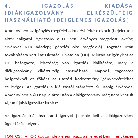
4. IGAZOLÁS KIADÁSA
(DIÁKIGAZOLVÁNY ELKÉSZÜLTÉIG
HASZNÁLHATÓ IDEIGLENES IGAZOLÁS)
Amennyiben az igénylés megfelel a küldési feltételeknek (bejelentett
aktív hallgatói jogviszony a FIR-ben; érvényes megadott lakcím;
érvényes NEK adatlap; igénylés oka megfelelő), rögzítés után
továbbításra kerül az Oktatási Hivatalba (OH). Miután az igénylést az
OH befogadta, lehetőség van igazolás kiállítására, mely a
diákigazolvány elkészültéig használható. Nappali tagozatos
hallgatóknál ez főként az utazási kedvezmény igénybevételéhez
szükséges. Az igazolás a kiállítástól számított 60 napig érvényes.
Amennyiben a 60 nap lejárta után a diákigazolvány még nem készült
el, Ön újabb igazolást kaphat.
Az igazolás kiállítása iránti igényét jeleznie kell a diákigazolvány
ügyintézés helyén.
FONTOS! A QR-kódos ideiglenes igazolás eredetiben, fényképes