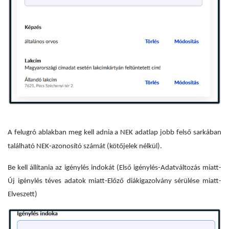
A felugró ablakban meg kell adnia a NEK adatlap jobb felső sarkában
található NEK-azonosító számát (kötőjelek nélkül).
Be kell állítania az igénylés indokát (Első igénylés-Adatváltozás miatt-
Új igénylés téves adatok miatt-Előző diákigazolvány sérülése miatt-
Elveszett)