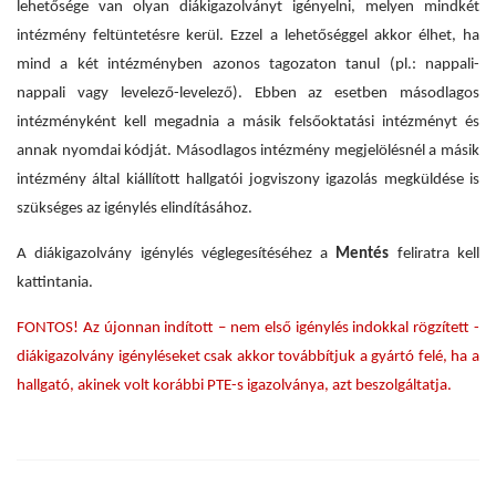
lehetősége van olyan diákigazolványt igényelni, melyen mindkét
intézmény feltüntetésre kerül. Ezzel a lehetőséggel akkor élhet, ha
mind a két intézményben azonos tagozaton tanul (pl.: nappali-
nappali vagy levelező-levelező). Ebben az esetben másodlagos
intézményként kell megadnia a másik felsőoktatási intézményt és
annak nyomdai kódját. Másodlagos intézmény megjelölésnél a másik
intézmény által kiállított hallgatói jogviszony igazolás megküldése is
szükséges az igénylés elindításához.
A diákigazolvány igénylés véglegesítéséhez a
Mentés
feliratra kell
kattintania.
FONTOS! Az újonnan indított – nem első igénylés indokkal rögzített -
diákigazolvány igényléseket csak akkor továbbítjuk a gyártó felé, ha a
hallgató, akinek volt korábbi PTE-s igazolványa, azt beszolgáltatja.