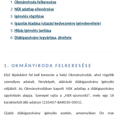
Okmányiroda felkeresése
NEK adatlap ellenőrzése
Igénylés rögzítése
Igazolás kiadása (utazási kedvezmény igénybevétele)
Hibás igénylés javítása
Diákigazolvány legyártása, átvétele
1. OKMÁNYIRODA FELKERESÉSE
Első lépésként fel kell keresnie a helyi Okmányirodát, ahol rögzítik
személyes adatait, fényképét, aláírását diákigazolvány igénylés
céljából. Az Okmányirodában kapott NEK adatlap a diákigazolvány
ügyintézés alapja. Szerepel rajta a „NEK-azonosító”, mely egy 16
karakterből álló adatsor (220407-BAR030-0001).
Újabb diákigazolvány igénylés esetén, amennyiben Ön már