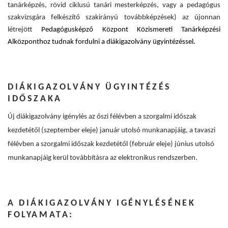
tanárképzés, rövid ciklusú tanári mesterképzés, vagy a pedagógus
szakvizsgára felkészítő szakirányú továbbképzések) az újonnan
létrejött
Pedagógusképző Központ Közismereti Tanárképzési
Alközponthoz tudnak fordulni a diákigazolvány ügyintézéssel.
DIÁKIGAZOLVÁNY ÜGYINTÉZÉS
IDŐSZAKA
Új diákigazolvány igénylés az őszi félévben a szorgalmi időszak
kezdetétől (szeptember eleje) január utolsó munkanapjáig, a tavaszi
félévben a szorgalmi időszak kezdetétől (február eleje) június utolsó
munkanapjáig kerül továbbításra az elektronikus rendszerben.
A DIÁKIGAZOLVÁNY IGÉNYLÉSÉNEK
FOLYAMATA: