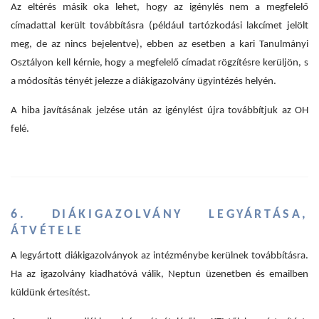
Az eltérés másik oka lehet, hogy az igénylés nem a megfelelő
címadattal került továbbításra (például tartózkodási lakcímet jelölt
meg, de az nincs bejelentve), ebben az esetben a kari Tanulmányi
Osztályon kell kérnie, hogy a megfelelő címadat rögzítésre kerüljön, s
a módosítás tényét jelezze a diákigazolvány ügyintézés helyén.
A hiba javításának jelzése után az igénylést újra továbbítjuk az OH
felé.
6. DIÁKIGAZOLVÁNY LEGYÁRTÁSA,
ÁTVÉTELE
A legyártott diákigazolványok az intézménybe kerülnek továbbításra.
Ha az igazolvány kiadhatóvá válik, Neptun üzenetben és emailben
küldünk értesítést.