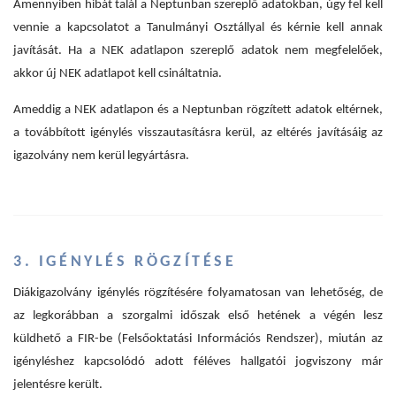
Amennyiben hibát talál a Neptunban szereplő adatokban, úgy fel kell
vennie a kapcsolatot a Tanulmányi Osztállyal és kérnie kell annak
javítását. Ha a NEK adatlapon szereplő adatok nem megfelelőek,
akkor új NEK adatlapot kell csináltatnia.
Ameddig a NEK adatlapon és a Neptunban rögzített adatok eltérnek,
a továbbított igénylés visszautasításra kerül, az eltérés javításáig az
igazolvány nem kerül legyártásra.
3. IGÉNYLÉS RÖGZÍTÉSE
Diákigazolvány igénylés rögzítésére folyamatosan van lehetőség, de
az legkorábban a szorgalmi időszak első hetének a végén lesz
küldhető a FIR-be (Felsőoktatási Információs Rendszer), miután az
igényléshez kapcsolódó adott féléves hallgatói jogviszony már
jelentésre került.