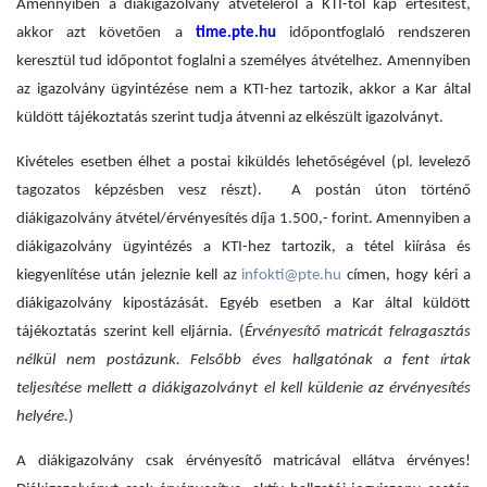
Amennyiben a diákigazolvány átvételéről a KTI-től kap értesítést,
akkor azt követően a
time.pte.hu
időpontfoglaló rendszeren
keresztül tud időpontot foglalni a személyes átvételhez. Amennyiben
az igazolvány ügyintézése nem a KTI-hez tartozik, akkor a Kar
által
küldött tájékoztatás szerint tudja átvenni az elkészült igazolványt.
Kivételes esetben élhet a postai kiküldés lehetőségével (pl. levelező
tagozatos képzésben vesz részt). A postán úton történő
diákigazolvány átvétel/érvényesítés díja 1.500,- forint. Amennyiben a
diákigazolvány ügyintézés a KTI-hez tartozik, a tétel kiírása és
kiegyenlítése után jeleznie kell az
infokti@pte.hu
címen, hogy kéri a
diákigazolvány kipostázását. Egyéb esetben a Kar által küldött
tájékoztatás szerint kell eljárnia. (
Érvényesítő matricát felragasztás
nélkül nem postázunk. Felsőbb éves hallgatónak a fent írtak
teljesítése mellett a diákigazolványt el kell küldenie az érvényesítés
helyére.
)
A diákigazolvány csak érvényesítő matricával ellátva érvényes!