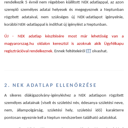
rendelkezik 5 évnél nem régebben kiállított NEK adatlappal, az azon
szereplő személyes adatai helyesek és megegyeznek a Neptunban
rögzített adataival, nem szükséges új NEK-adatlapot igényelnie,
korábbi NEK-adatlappal is indíthat új igénylést a Neptunban.
ÚJ - NEK adatlap készítésére most már lehetőség van a
magyarorszag.hu oldalon keresztül is azoknak akik Ügyfélkapu
regisztrációval rendelkeznek.
Ennek feltételeiről
ITT
olvashat.
2. NEK ADATLAP ELLENŐRZÉSE
A sikeres diákigazolvány-igényléshez a NEK adatlapon rögzített
személyes adatainak (viselt és születési név, édesanya születési neve,
nem, állampolgárság, születési hely, születési idő) karakterre
pontosan egyeznie kell a Neptun rendszerben található adatokkal.