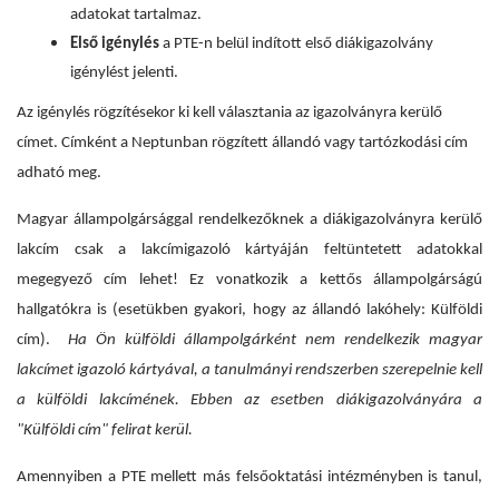
adatokat tartalmaz.
Első igénylés
a PTE-n belül indított első diákigazolvány
igénylést jelenti.
Az igénylés rögzítésekor ki kell választania az igazolványra kerülő
címet. Címként a Neptunban rögzített állandó vagy tartózkodási cím
adható meg.
Magyar állampolgársággal rendelkezőknek a diákigazolványra kerülő
lakcím csak a lakcímigazoló kártyáján feltüntetett adatokkal
megegyező cím lehet! Ez vonatkozik a kettős állampolgárságú
hallgatókra is (esetükben gyakori, hogy az állandó lakóhely: Külföldi
cím).
Ha Ön külföldi állampolgárként nem rendelkezik magyar
lakcímet igazoló kártyával, a tanulmányi rendszerben szerepelnie kell
a külföldi lakcímének. Ebben az esetben diákigazolványára a
"Külföldi cím" felirat kerül.
Amennyiben a PTE mellett más felsőoktatási intézményben is tanul,