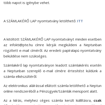
több napot is igénybe vehet.
A SZÁMLAKÉRŐ LAP nyomtatvány letölthető:
ITT
A kitöltött SZÁMLAKÉRŐ LAP nyomtatványt minden esetben
az infokti@pte.hu címre kérjük megküldeni a Neptunban
rögzített e-mail címéről. Az eredeti papíralapú nyomtatvány
beküldése nem szükséges.
Számlakérő lap nyomtatványon leadott számlakérés esetén
a Neptunban szereplő e-mail címére értesítést küldünk a
számla elkészültéről.
Az elektronikus aláírással ellátott számla letölthető a Neptun
online rendszeréből a Pénzügyek/Számlák menüpont alatt.
Az a kiírás, melyhez céges számla került kiállításra,
csak