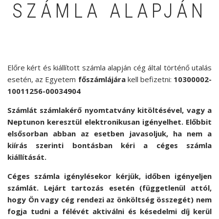
SZÁMLA ALAPJÁN
Előre kért és kiállított számla alapján cég által történő utalás
esetén, az Egyetem
főszámlájára
kell befizetni:
10300002-
10011256-00034904
Számlát számlakérő nyomtatvány kitöltésével, vagy a
Neptunon keresztül elektronikusan igényelhet. Előbbit
elsősorban abban az esetben javasoljuk, ha nem a
kiírás szerinti bontásban kéri a céges számla
kiállítását.
Céges számla igénylésekor kérjük, időben igényeljen
számlát. Lejárt tartozás esetén (függetlenül attól,
hogy Ön vagy cég rendezi az önköltség összegét) nem
fogja tudni a félévét aktiválni és késedelmi díj kerül