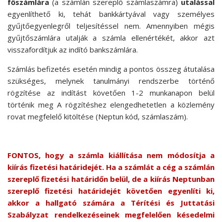
főszámlára
(a számlán szereplő számlaszámra)
utalással
egyenlíthető ki, tehát bankkártyával vagy személyes
gyűjtőegyenlegről teljesítéssel nem. Amennyiben mégis
gyűjtőszámlára utalják a számla ellenértékét, akkor azt
visszafordítjuk az indító bankszámlára.
Számlás befizetés esetén mindig a pontos összeg átutalása
szükséges, melynek tanulmányi rendszerbe történő
rögzítése az indítást követően 1-2 munkanapon belül
történik meg A rögzítéshez elengedhetetlen a közlemény
rovat megfelelő kitöltése (Neptun kód, számlaszám).
FONTOS, hogy a számla kiállítása nem módosítja a
kiírás fizetési határidejét. Ha a számlát a cég a számlán
szereplő fizetési határidőn belül, de a kiírás Neptunban
szereplő fizetési határidejét követően egyenlíti ki,
akkor a hallgató számára a Térítési és Juttatási
Szabályzat rendelkezéseinek megfelelően késedelmi