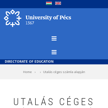
Skip
to
main
content
DIRECTORATE OF EDUCATION
Breadcrumb
Home
Utalás céges számla alapján
UTALÁS CÉGES