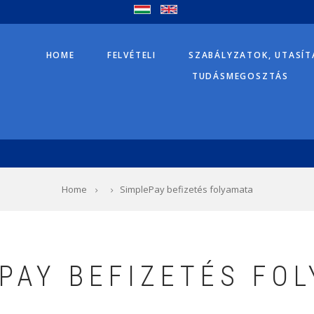
HOME
FELVÉTELI
SZABÁLYZATOK, UTASÍ
TUDÁSMEGOSZTÁS
Home
SimplePay befizetés folyamata
PAY BEFIZETÉS FO