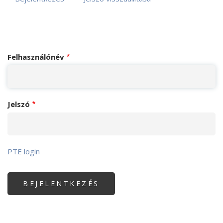
Elsődleges
fülek
Felhasználónév
Jelszó
PTE login