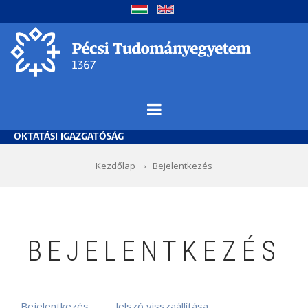
Ugrás
a
tartalomra
OKTATÁSI IGAZGATÓSÁG
Morzsa
Kezdőlap
Bejelentkezés
BEJELENTKEZÉS
Bejelentkezés
Jelszó visszaállítása